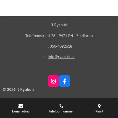
't Ryahuis
Telefoonstraat 26 - 9471 EN - Zuidlaren
T: 050-4092618
e:
info@ryahuis.nl
I
F
n
a
© 2026 't Ryahuis
s
c
t
e
a
b
g
o
E-mailadres
Telefoonnummer
Kaart
r
o