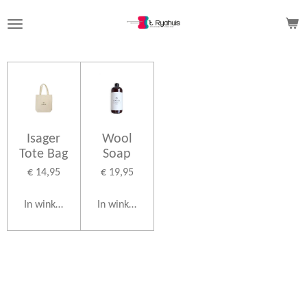
Ga
direct
naar
de
hoofdinhoud
Isager
Wool
Tote Bag
Soap
€ 14,95
€ 19,95
In winkelwagen
In winkelwagen