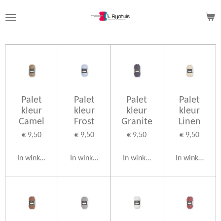
Ga
direct
naar
de
hoofdinhoud
Palet
Palet
Palet
Palet
kleur
kleur
kleur
kleur
Camel
Frost
Granite
Linen
€ 9,50
€ 9,50
€ 9,50
€ 9,50
In winkelwagen
In winkelwagen
In winkelwagen
In winkelwag