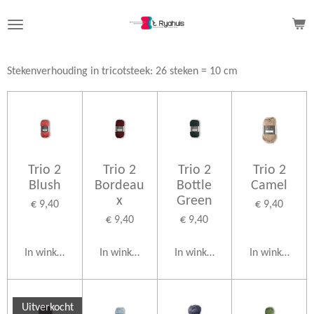
Ga
direct
naar
de
Stekenverhouding in tricotsteek: 26 steken = 10 cm
hoofdinhoud
Trio 2
Trio 2
Trio 2
Trio 2
Blush
Bordeau
Bottle
Camel
x
Green
€ 9,40
€ 9,40
€ 9,40
€ 9,40
In winkelwagen
In winkelwagen
In winkelwagen
In winkelwag
Uitverkocht