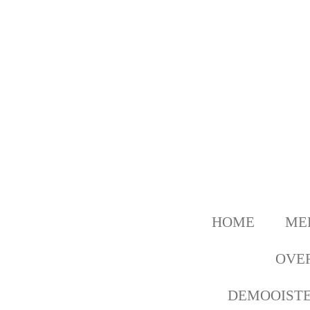
Ga
direct
naar
de
hoofdinhoud
HOME
ME
OVER
DEMOOISTE