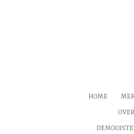
Ga
direct
naar
de
hoofdinhoud
HOME
ME
OVER
DEMOOISTE