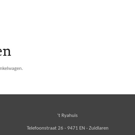
en
winkelwagen.
't Ryahuis
Telefoonstraat 26 - 9471 EN - Zuidlaren