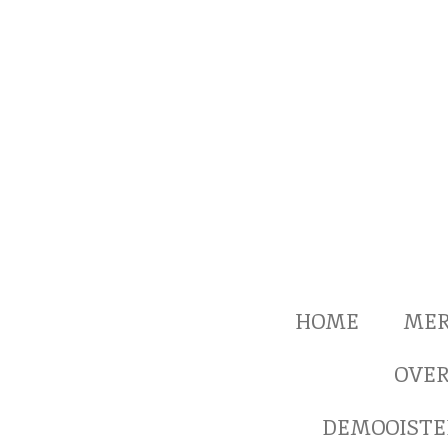
Ga
direct
naar
de
hoofdinhoud
HOME
ME
OVER
DEMOOISTE