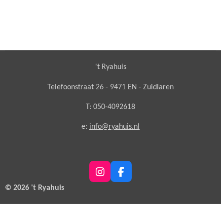
't Ryahuis
Telefoonstraat 26 - 9471 EN - Zuidlaren
T: 050-4092618
e:
info@ryahuis.nl
I
F
n
a
© 2026 't Ryahuis
s
c
t
e
a
b