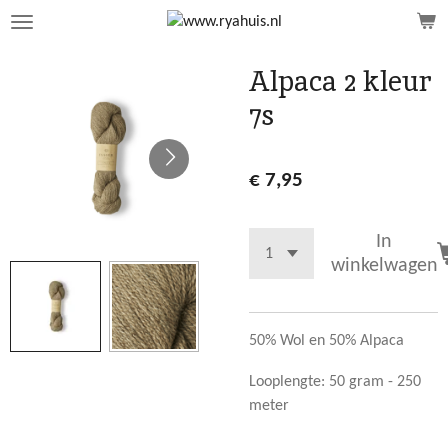
Ga
direct
naar
Alpaca 2 kleur
de
7s
hoofdinhoud
€ 7,95
In
winkelwagen
50% Wol en 50% Alpaca
Looplengte: 50 gram - 250
meter