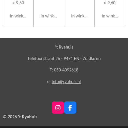
€ 9,60
€ 9,60
In winkelwagen
In winkelwagen
In winkelwagen
In winkelwag
't Ryahuis
Telefoonstraat 26 - 9471 EN - Zuidlaren
T: 050-4092618
e:
info@ryahuis.nl
I
F
n
a
© 2026 't Ryahuis
s
c
t
e