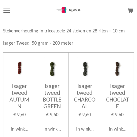
Ga
direct
naar
de
Stekenverhouding in tricosteek: 24 steken en 28 rijen = 10 cm
hoofdinhoud
Isager Tweed: 50 gram - 200 meter
Isager
Isager
Isager
Isager
tweed
tweed
tweed
tweed
AUTUM
BOTTLE
CHARCO
CHOCLAT
N
GREEN
AL
E
€ 9,60
€ 9,60
€ 9,60
€ 9,60
In winkelwagen
In winkelwagen
In winkelwagen
In winkelwag