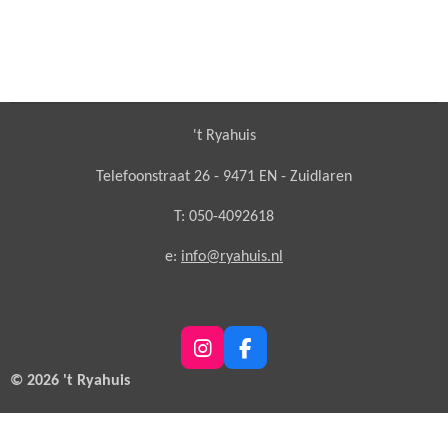
't Ryahuis
Telefoonstraat 26 - 9471 EN - Zuidlaren
T: 050-4092618
e:
info@ryahuis.nl
I
F
n
a
© 2026 't Ryahuis
s
c
t
e
a
b