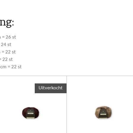
ng:
 = 26 st
 24 st
 = 22 st
= 22 st
 cm = 22 st
Uitverkocht