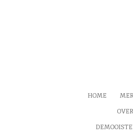
Ga
direct
naar
de
hoofdinhoud
HOME
ME
OVER
DEMOOISTE