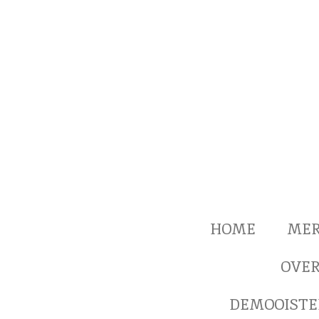
Ga
direct
naar
de
hoofdinhoud
HOME
ME
OVER
DEMOOISTE