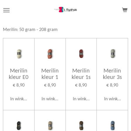
Ga
direct
naar
de
Merilin: 50 gram - 208 gram
hoofdinhoud
Merilin
Merilin
Merilin
Merilin
kleur E0
kleur 1
kleur 1s
kleur 3s
€ 8,90
€ 8,90
€ 8,90
€ 8,90
In winkelwagen
In winkelwagen
In winkelwagen
In winkelwag