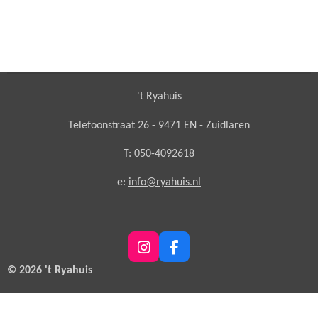
't Ryahuis
Telefoonstraat 26 - 9471 EN - Zuidlaren
T: 050-4092618
e:
info@ryahuis.nl
I
F
n
a
© 2026 't Ryahuis
s
c
t
e
a
b