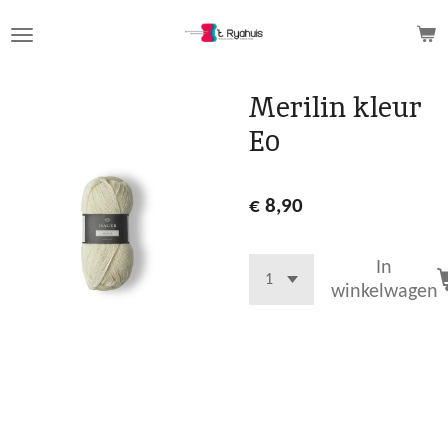
Ga
direct
naar
de
Merilin kleur
hoofdinhoud
E0
€ 8,90
In
winkelwagen