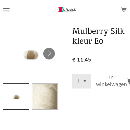
Ga
direct
naar
de
Mulberry Silk
hoofdinhoud
kleur E0
€ 11,45
In
winkelwagen