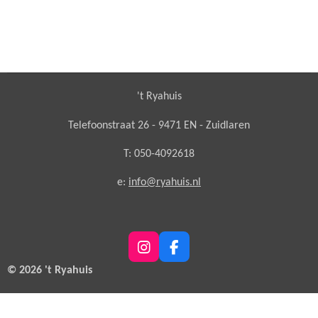
't Ryahuis
Telefoonstraat 26 - 9471 EN - Zuidlaren
T: 050-4092618
e:
info@ryahuis.nl
I
F
n
a
© 2026 't Ryahuis
s
c
t
e
a
b