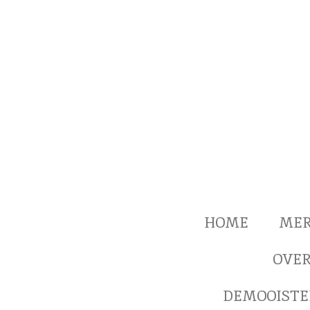
Ga
direct
naar
de
hoofdinhoud
HOME
ME
OVER
DEMOOISTE