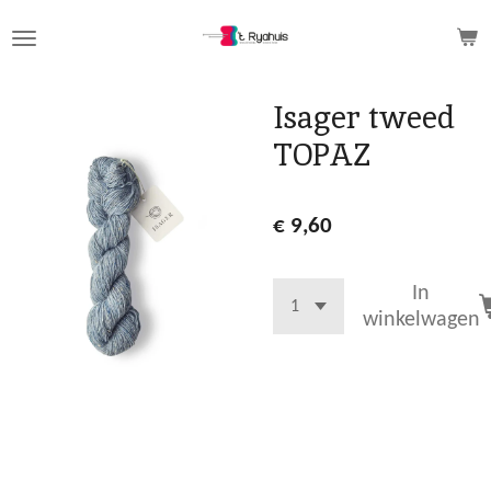
Ga
direct
naar
de
Isager tweed
hoofdinhoud
TOPAZ
€ 9,60
In
winkelwagen