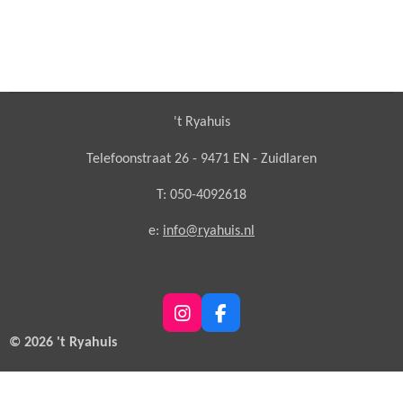
't Ryahuis
Telefoonstraat 26 - 9471 EN - Zuidlaren
T: 050-4092618
e:
info@ryahuis.nl
I
F
n
a
© 2026 't Ryahuis
s
c
t
e
a
b