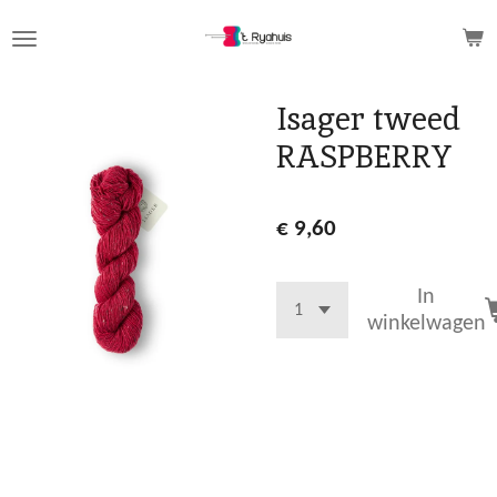
Ga
direct
naar
de
Isager tweed
hoofdinhoud
RASPBERRY
€ 9,60
In
winkelwagen