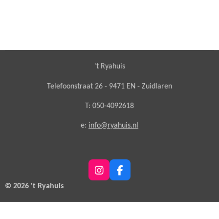
't Ryahuis
Telefoonstraat 26 - 9471 EN - Zuidlaren
T: 050-4092618
e:
info@ryahuis.nl
I
F
n
a
© 2026 't Ryahuis
s
c
t
e
a
b