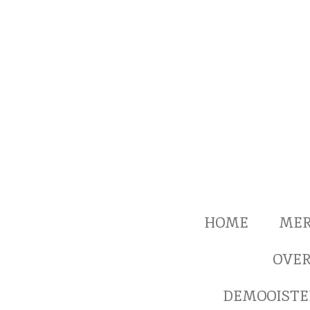
Ga
direct
naar
de
hoofdinhoud
HOME
ME
OVER
DEMOOISTE