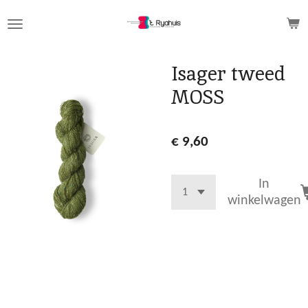
Ga
direct
naar
de
Isager tweed
hoofdinhoud
MOSS
€ 9,60
In
winkelwagen