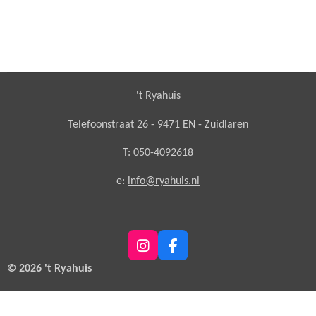
't Ryahuis
Telefoonstraat 26 - 9471 EN - Zuidlaren
T: 050-4092618
e:
info@ryahuis.nl
I
F
n
a
© 2026 't Ryahuis
s
c
t
e
a
b