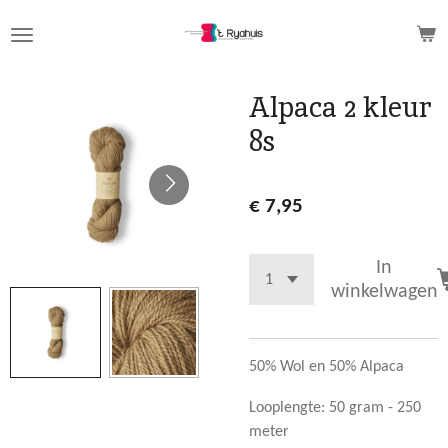
Ga
direct
naar
de
Alpaca 2 kleur
hoofdinhoud
8s
€ 7,95
In
winkelwagen
50% Wol en 50% Alpaca
Looplengte: 50 gram - 250
meter