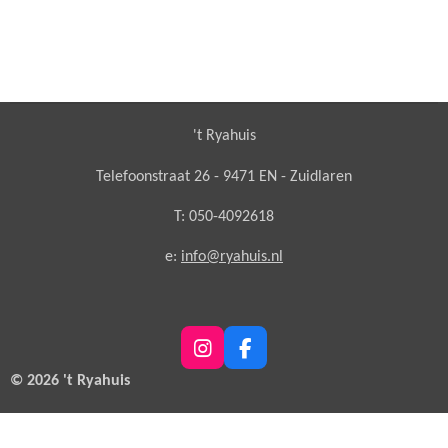
't Ryahuis
Telefoonstraat 26 - 9471 EN - Zuidlaren
T: 050-4092618
e:
info@ryahuis.nl
I
F
n
a
© 2026 't Ryahuis
s
c
t
e
a
b