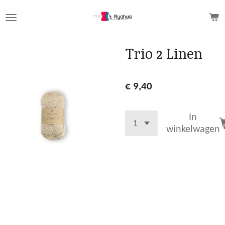
Ga
direct
naar
de
Trio 2 Linen
hoofdinhoud
€ 9,40
In
winkelwagen