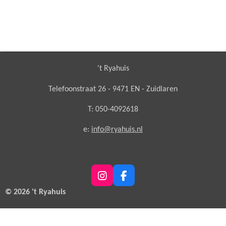
't Ryahuis
Telefoonstraat 26 - 9471 EN - Zuidlaren
T: 050-4092618
e:
info@ryahuis.nl
I
F
n
a
© 2026 't Ryahuis
s
c
t
e
a
b