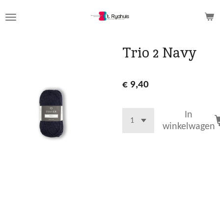
Ga
direct
naar
de
Trio 2 Navy
hoofdinhoud
€ 9,40
In
winkelwagen