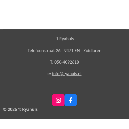
't Ryahuis
Telefoonstraat 26 - 9471 EN - Zuidlaren
T: 050-4092618
e:
info@ryahuis.nl
I
F
n
a
© 2026 't Ryahuis
s
c
t
e
a
b