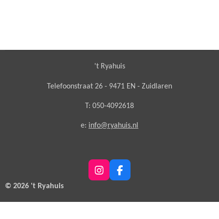
't Ryahuis
Telefoonstraat 26 - 9471 EN - Zuidlaren
T: 050-4092618
e:
info@ryahuis.nl
I
F
n
a
© 2026 't Ryahuis
s
c
t
e
a
b