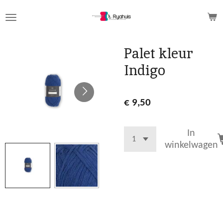
Ga
direct
naar
de
Palet kleur
hoofdinhoud
Indigo
€ 9,50
In
winkelwagen