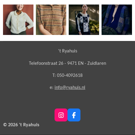
't Ryahuis
Telefoonstraat 26 - 9471 EN - Zuidlaren
T: 050-4092618
e:
info@ryahuis.nl
I
F
n
a
© 2026 't Ryahuis
s
c
t
e