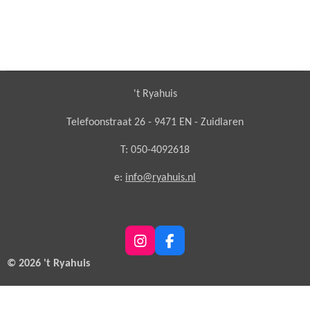
't Ryahuis
Telefoonstraat 26 - 9471 EN - Zuidlaren
T: 050-4092618
e:
info@ryahuis.nl
I
F
n
a
© 2026 't Ryahuis
s
c
t
e
a
b