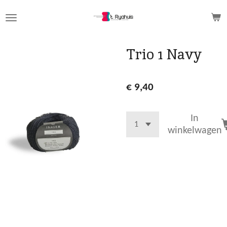
Ga
direct
naar
de
Trio 1 Navy
hoofdinhoud
€ 9,40
In
winkelwagen