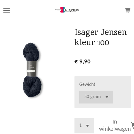
Ga
direct
naar
de
Isager Jensen
hoofdinhoud
kleur 100
€ 9,90
Gewicht
In
winkelwagen