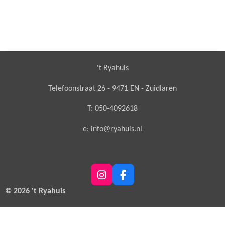
't Ryahuis
Telefoonstraat 26 - 9471 EN - Zuidlaren
T: 050-4092618
e:
info@ryahuis.nl
I
F
n
a
© 2026 't Ryahuis
s
c
t
e
a
b