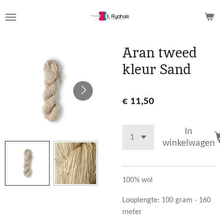
Ga
direct
naar
de
Aran tweed
hoofdinhoud
kleur Sand
€ 11,50
In
winkelwagen
100% wol
Looplengte: 100 gram - 160
meter