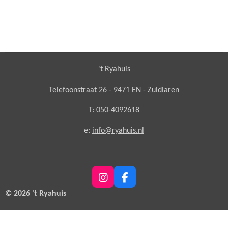
't Ryahuis
Telefoonstraat 26 - 9471 EN - Zuidlaren
T: 050-4092618
e:
info@ryahuis.nl
I
F
n
a
© 2026 't Ryahuis
s
c
t
e
a
b