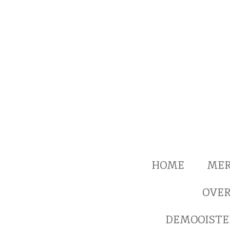
Ga
direct
naar
de
hoofdinhoud
HOME
ME
OVER
DEMOOISTE