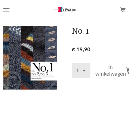
Ga
direct
naar
de
No. 1
hoofdinhoud
€ 19,90
In
winkelwagen