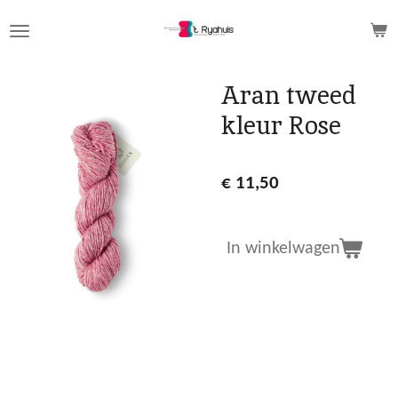
Ga
direct
naar
de
Aran tweed
hoofdinhoud
kleur Rose
€ 11,50
In winkelwagen