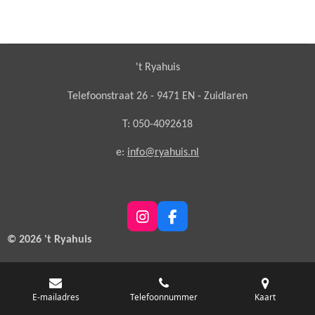
't Ryahuis
Telefoonstraat 26 - 9471 EN - Zuidlaren
T: 050-4092618
e:
info@ryahuis.nl
I
F
n
a
© 2026 't Ryahuis
s
c
t
e
a
b
g
o
E-mailadres
Telefoonnummer
Kaart
r
o