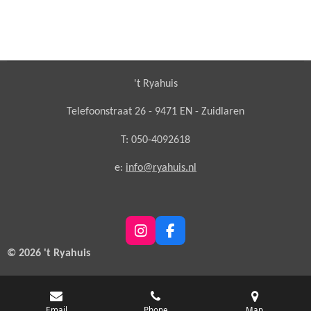
't Ryahuis
Telefoonstraat 26 - 9471 EN - Zuidlaren
T: 050-4092618
e:
info@ryahuis.nl
I
F
n
a
© 2026 't Ryahuis
s
c
t
e
a
b
g
o
Email
Phone
Map