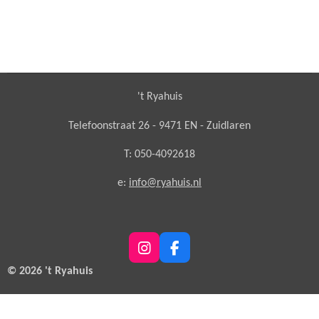
't Ryahuis
Telefoonstraat 26 - 9471 EN - Zuidlaren
T: 050-4092618
e:
info@ryahuis.nl
I
F
n
a
© 2026 't Ryahuis
s
c
t
e
a
b