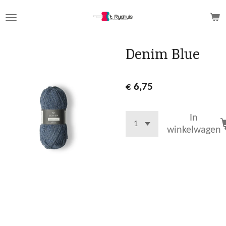
Ga
direct
naar
de
Denim Blue
hoofdinhoud
€ 6,75
In
winkelwagen