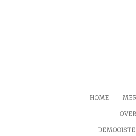
Ga
direct
naar
de
hoofdinhoud
HOME
ME
OVER
DEMOOISTE