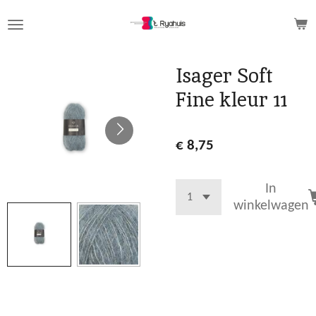
Ga
direct
naar
de
Isager Soft
hoofdinhoud
Fine kleur 11
€ 8,75
In
winkelwagen