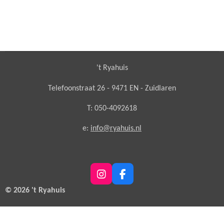
't Ryahuis
Telefoonstraat 26 - 9471 EN - Zuidlaren
T: 050-4092618
e:
info@ryahuis.nl
I
F
n
a
© 2026 't Ryahuis
s
c
t
e
a
b