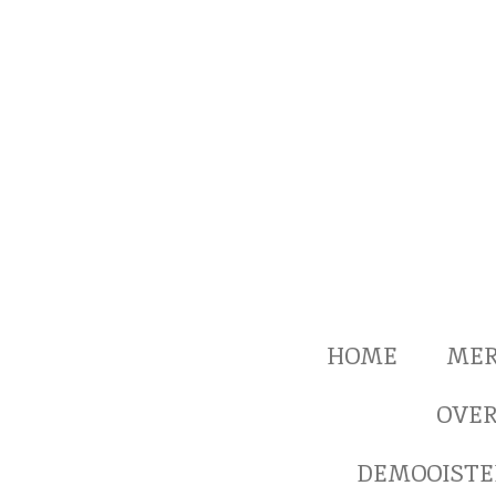
Ga
direct
naar
de
hoofdinhoud
HOME
ME
OVER
DEMOOISTE