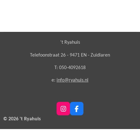
't Ryahuis
Telefoonstraat 26 - 9471 EN - Zuidlaren
T: 050-4092618
e:
info@ryahuis.nl
I
F
n
a
© 2026 't Ryahuis
s
c
t
e
a
b