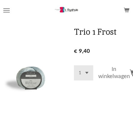
Ga
direct
naar
de
Trio 1 Frost
hoofdinhoud
€ 9,40
In
winkelwagen