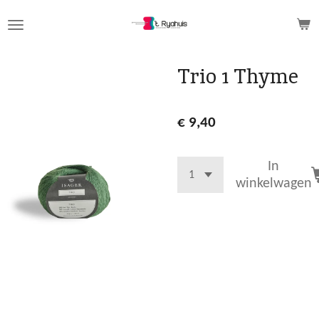
Ga
direct
naar
de
Trio 1 Thyme
hoofdinhoud
€ 9,40
In
winkelwagen