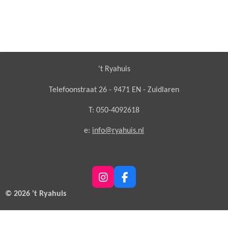
't Ryahuis
Telefoonstraat 26 - 9471 EN - Zuidlaren
T: 050-4092618
e:
info@ryahuis.nl
I
F
n
a
© 2026 't Ryahuis
s
c
t
e
a
b