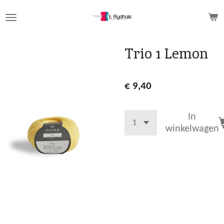
Ga
direct
naar
de
Trio 1 Lemon
hoofdinhoud
€ 9,40
In
winkelwagen