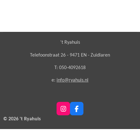
't Ryahuis
Telefoonstraat 26 - 9471 EN - Zuidlaren
T: 050-4092618
e:
info@ryahuis.nl
I
F
n
a
© 2026 't Ryahuis
s
c
t
e
a
b