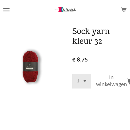
Ga
direct
naar
de
Sock yarn
hoofdinhoud
kleur 32
€ 8,75
In
winkelwagen