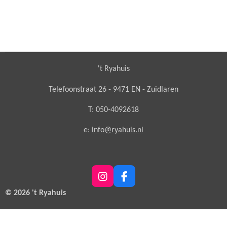
't Ryahuis
Telefoonstraat 26 - 9471 EN - Zuidlaren
T: 050-4092618
e:
info@ryahuis.nl
I
F
n
a
© 2026 't Ryahuis
s
c
t
e
a
b