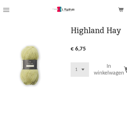
Ga
direct
naar
de
Highland Hay
hoofdinhoud
€ 6,75
In
winkelwagen