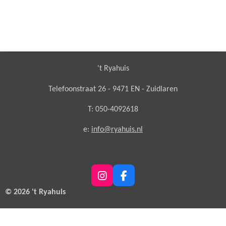
't Ryahuis
Telefoonstraat 26 - 9471 EN - Zuidlaren
T: 050-4092618
e:
info@ryahuis.nl
I
F
n
a
© 2026 't Ryahuis
s
c
t
e
a
b