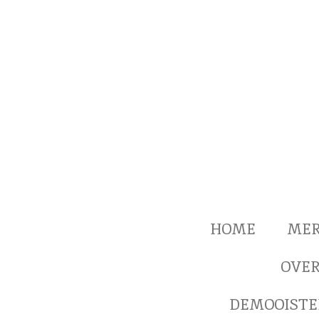
Ga
direct
naar
de
hoofdinhoud
HOME
ME
OVER
DEMOOISTE