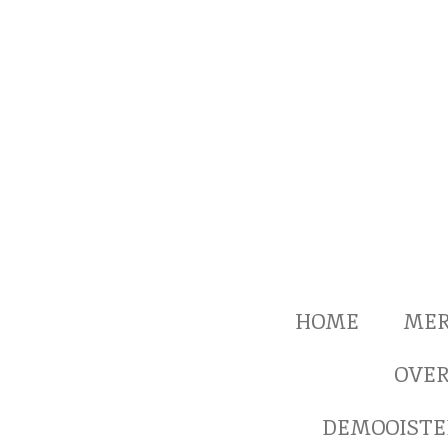
Ga
direct
naar
de
hoofdinhoud
HOME
ME
OVER
DEMOOISTE