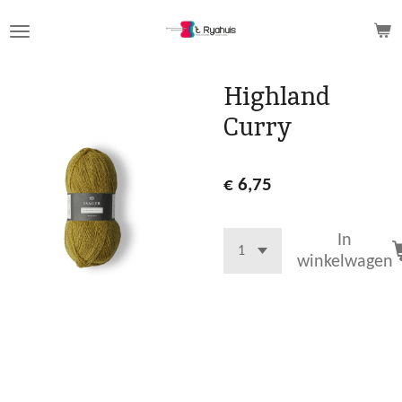
Ga
direct
naar
de
Highland
hoofdinhoud
Curry
€ 6,75
In
winkelwagen