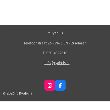
't Ryahuis
Telefoonstraat 26 - 9471 EN - Zuidlaren
T: 050-4092618
e:
info@ryahuis.nl
I
F
n
a
© 2026 't Ryahuis
s
c
t
e
a
b