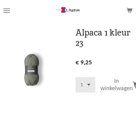
Ga
direct
naar
de
Alpaca 1 kleur
hoofdinhoud
23
€ 9,25
In
winkelwagen