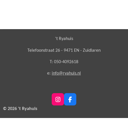
't Ryahuis
Telefoonstraat 26 - 9471 EN - Zuidlaren
T: 050-4092618
e:
info@ryahuis.nl
I
F
n
a
© 2026 't Ryahuis
s
c
t
e
a
b