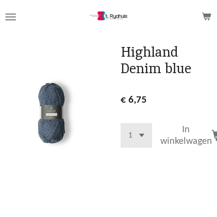
Ga
direct
naar
de
Highland
hoofdinhoud
Denim blue
€ 6,75
In
winkelwagen