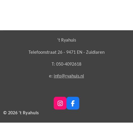
't Ryahuis
Telefoonstraat 26 - 9471 EN - Zuidlaren
T: 050-4092618
e:
info@ryahuis.nl
I
F
n
a
© 2026 't Ryahuis
s
c
t
e
a
b