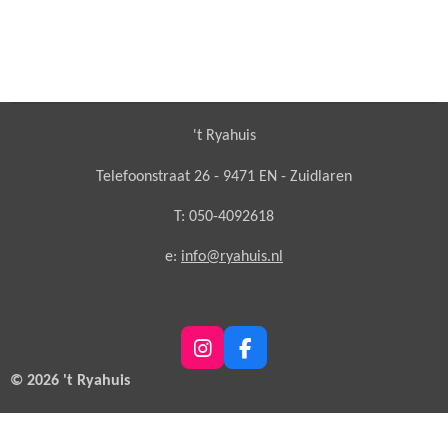
't Ryahuis
Telefoonstraat 26 - 9471 EN - Zuidlaren
T: 050-4092618
e:
info@ryahuis.nl
I
F
n
a
© 2026 't Ryahuis
s
c
t
e
a
b