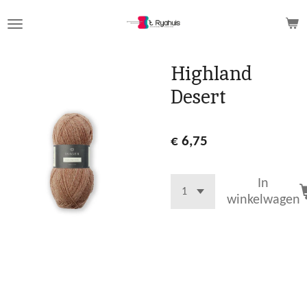
Ga
direct
naar
de
Highland
hoofdinhoud
Desert
€ 6,75
In
winkelwagen