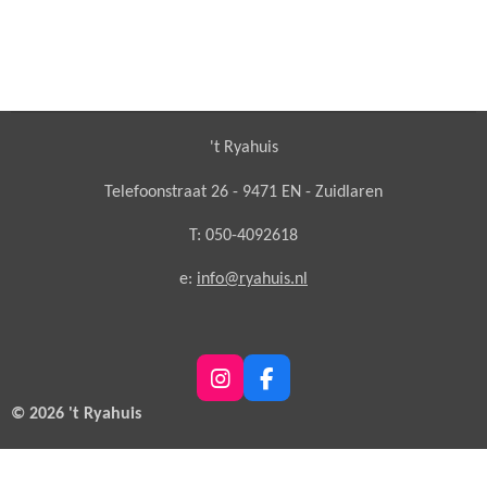
't Ryahuis
Telefoonstraat 26 - 9471 EN - Zuidlaren
T: 050-4092618
e:
info@ryahuis.nl
I
F
n
a
© 2026 't Ryahuis
s
c
t
e
a
b