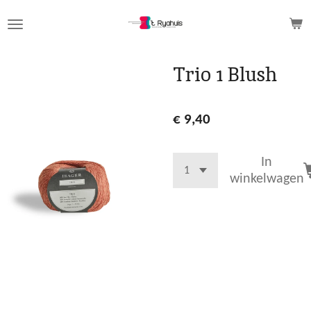
Ga
direct
naar
de
Trio 1 Blush
hoofdinhoud
€ 9,40
In
winkelwagen