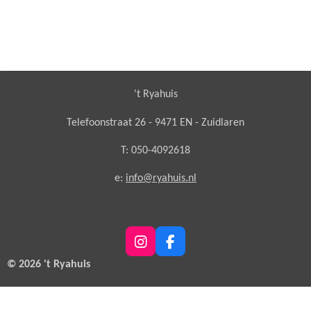
't Ryahuis
Telefoonstraat 26 - 9471 EN - Zuidlaren
T: 050-4092618
e:
info@ryahuis.nl
I
F
n
a
© 2026 't Ryahuis
s
c
t
e
a
b