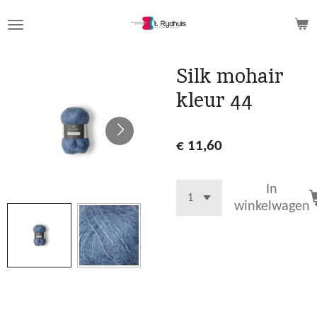
Ga
direct
naar
de
Silk mohair
hoofdinhoud
kleur 44
€ 11,60
In
winkelwagen