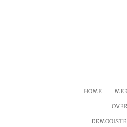
Ga
direct
naar
de
hoofdinhoud
HOME
ME
OVER
DEMOOISTE