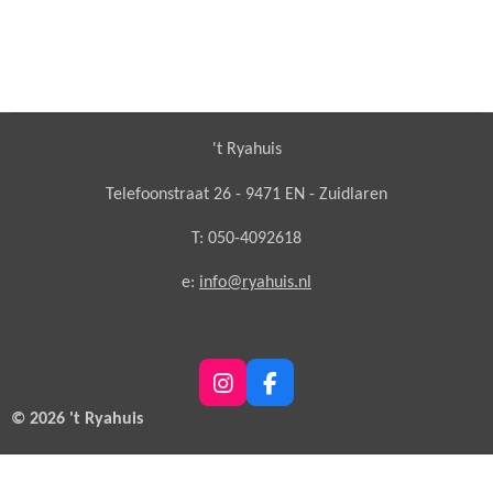
't Ryahuis
Telefoonstraat 26 - 9471 EN - Zuidlaren
T: 050-4092618
e:
info@ryahuis.nl
I
F
n
a
© 2026 't Ryahuis
s
c
t
e
a
b