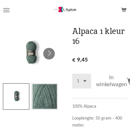
Ga
direct
naar
de
Alpaca 1 kleur
hoofdinhoud
16
€ 9,45
In
winkelwagen
100% Alpaca
Looplengte: 50 gram - 400
meter.